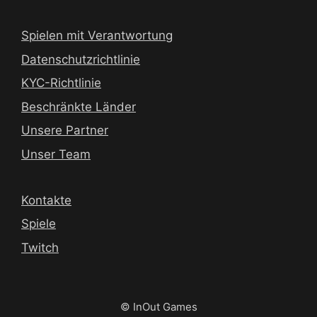
Spielen mit Verantwortung
Datenschutzrichtlinie
KYC-Richtlinie
Beschränkte Länder
Unsere Partner
Unser Team
Kontakte
Spiele
Twitch
© InOut Games