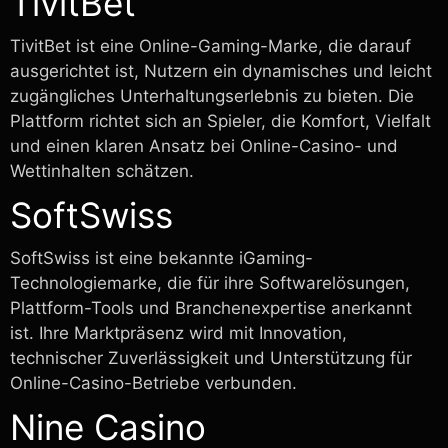
TivitBet
TivitBet ist eine Online-Gaming-Marke, die darauf
ausgerichtet ist, Nutzern ein dynamisches und leicht
zugängliches Unterhaltungserlebnis zu bieten. Die
Plattform richtet sich an Spieler, die Komfort, Vielfalt
und einen klaren Ansatz bei Online-Casino- und
Wettinhalten schätzen.
SoftSwiss
SoftSwiss ist eine bekannte iGaming-
Technologiemarke, die für ihre Softwarelösungen,
Plattform-Tools und Branchenexpertise anerkannt
ist. Ihre Marktpräsenz wird mit Innovation,
technischer Zuverlässigkeit und Unterstützung für
Online-Casino-Betriebe verbunden.
Nine Casino