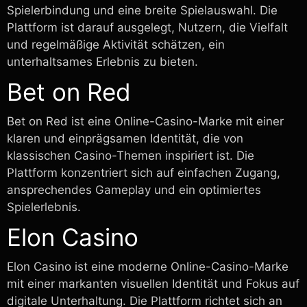
Spielerbindung und eine breite Spielauswahl. Die
Plattform ist darauf ausgelegt, Nutzern, die Vielfalt
und regelmäßige Aktivität schätzen, ein
unterhaltsames Erlebnis zu bieten.
Bet on Red
Bet on Red ist eine Online-Casino-Marke mit einer
klaren und einprägsamen Identität, die von
klassischen Casino-Themen inspiriert ist. Die
Plattform konzentriert sich auf einfachen Zugang,
ansprechendes Gameplay und ein optimiertes
Spielerlebnis.
Elon Casino
Elon Casino ist eine moderne Online-Casino-Marke
mit einer markanten visuellen Identität und Fokus auf
digitale Unterhaltung. Die Plattform richtet sich an