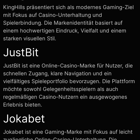
KingHills präsentiert sich als modernes Gaming-Ziel
mit Fokus auf Casino-Unterhaltung und
Spielerbindung. Die Markenidentität basiert auf
einem hochwertigen Eindruck, Vielfalt und einem
starken visuellen Stil.
JustBit
JustBit ist eine Online-Casino-Marke für Nutzer, die
schnellen Zugang, klare Navigation und ein
vielfältiges Spieleportfolio bevorzugen. Die Plattform
möchte sowohl Gelegenheitsspielern als auch
regelmäßigen Casino-Nutzern ein ausgewogenes
Erlebnis bieten.
Jokabet
Jokabet ist eine Gaming-Marke mit Fokus auf leicht
zugängliche Online-Casino-Unterhaltung. Die