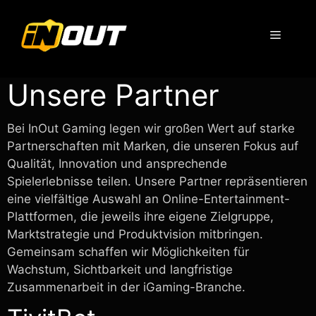
Skip
to
Menu
content
Unsere Partner
Bei InOut Gaming legen wir großen Wert auf starke
Partnerschaften mit Marken, die unseren Fokus auf
Qualität, Innovation und ansprechende
Spielerlebnisse teilen. Unsere Partner repräsentieren
eine vielfältige Auswahl an Online-Entertainment-
Plattformen, die jeweils ihre eigene Zielgruppe,
Marktstrategie und Produktvision mitbringen.
Gemeinsam schaffen wir Möglichkeiten für
Wachstum, Sichtbarkeit und langfristige
Zusammenarbeit in der iGaming-Branche.