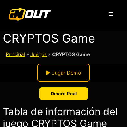
Skip
to
Menu
content
CRYPTOS Game
Principal
»
Juegos
»
CRYPTOS Game
▶ Jugar Demo
Dinero Real
Tabla de información del
juego CRYPTOS Game