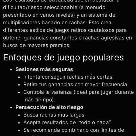
dificultad/riesgo seleccionable (a menudo
presentado en varios niveles) y un sistema de
multiplicadores basado en rachas. Esto crea
diferentes estilos de juego: retiros cautelosos para
obtener ganancias constantes o rachas agresivas en
busca de mayores premios.
Enfoques de juego populares
Sesiones más seguras
Intenta conseguir rachas más cortas.
Retira tus ganancias con mayor frecuencia.
Controla la varianza (ideal para jugar durante
más tiempo).
Persecución de alto riesgo
Busca rachas más largas
Acepta resultados de “todo o nada”
Se recomienda combinarlo con límites de