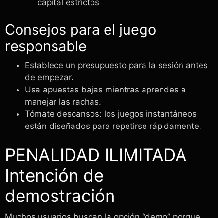
capital estrictos
Consejos para el juego
responsable
Establece un presupuesto para la sesión antes
de empezar.
Usa apuestas bajas mientras aprendes a
manejar las rachas.
Tómate descansos: los juegos instantáneos
están diseñados para repetirse rápidamente.
PENALIDAD ILIMITADA
Intención de
demostración
Muchos usuarios buscan la opción “demo” porque