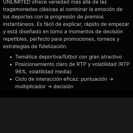
UNLIMITED ofrece variedad más allá de las
tragamonedas clásicas al combinar la emoción de
los deportes con la progresión de premios
instantáneos. Es fácil de explicar, rápido de empezar
y está diseñado en torno a momentos de decisión
repetibles, perfecto para promociones, torneos y
estrategias de fidelización.
Temática deportiva/fútbol con gran atractivo
Posicionamiento claro de RTP y volatilidad (RTP
96%, volatilidad media)
Ciclo de interacción eficaz: puntuación →
multiplicador → decisión