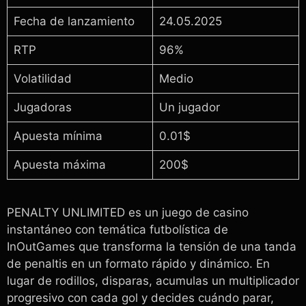
Fecha de lanzamiento
24.05.2025
RTP
96%
Volatilidad
Medio
Jugadoras
Un jugador
Apuesta mínima
0.01$
Apuesta máxima
200$
PENALTY UNLIMITED es un juego de casino
instantáneo con temática futbolística de
InOutGames que transforma la tensión de una tanda
de penaltis en un formato rápido y dinámico. En
lugar de rodillos, disparas, acumulas un multiplicador
progresivo con cada gol y decides cuándo parar,