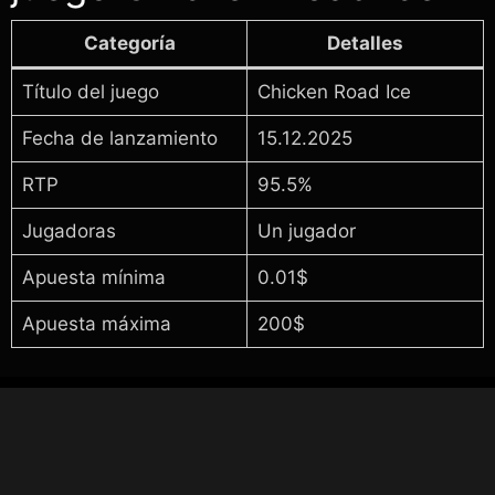
Categoría
Detalles
Título del juego
Chicken Road Ice
Fecha de lanzamiento
15.12.2025
RTP
95.5%
Jugadoras
Un jugador
Apuesta mínima
0.01$
Apuesta máxima
200$