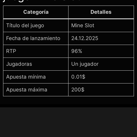
Categoría
Detalles
Título del juego
Mine Slot
Fecha de lanzamiento
24.12.2025
RTP
96%
Jugadoras
Un jugador
Apuesta mínima
0.01$
Apuesta máxima
200$