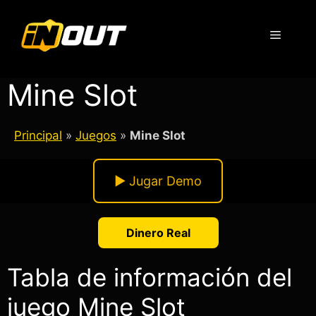
Skip
to
Menu
content
Mine Slot
Principal
»
Juegos
»
Mine Slot
▶ Jugar Demo
Dinero Real
Tabla de información del
juego Mine Slot