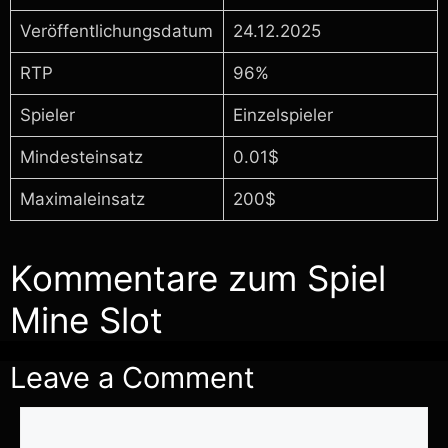
Veröffentlichungsdatum
24.12.2025
RTP
96%
Spieler
Einzelspieler
Mindesteinsatz
0.01$
Maximaleinsatz
200$
Kommentare zum Spiel
Mine Slot
Leave a Comment
Comment