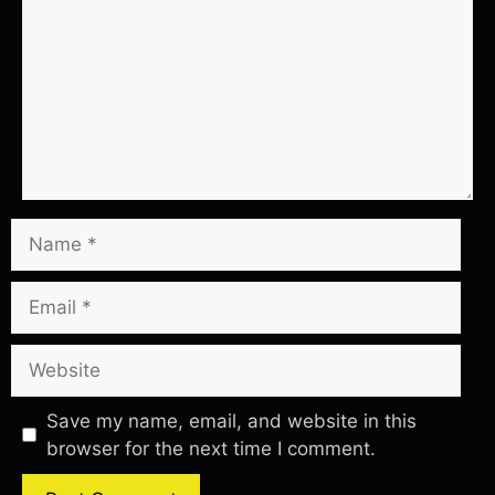
Name
Email
Website
Save my name, email, and website in this
browser for the next time I comment.