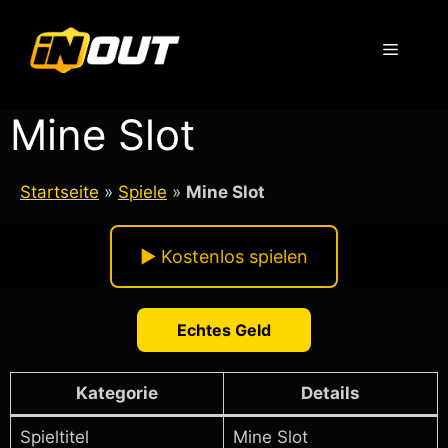
Skip
to
Menu
content
Mine Slot
Startseite
»
Spiele
»
Mine Slot
▶ Kostenlos spielen
Echtes Geld
Kategorie
Details
Spieltitel
Mine Slot