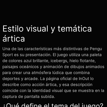
Estilo visual y temática
ártica
Una de las características más distintivas de Pengu
Sport es su presentación. El juego utiliza una paleta
de colores azul brillante, icebergs, hielo flotante,
paisajes oceánicos y animación de dibujos animados
para crear una atmósfera lúdica que combina
deportes y arcade. La página oficial de InOut lo
describe como acción ártica, y esa descripción
coincide con la identidad visual que se muestra en la
captura de pantalla subida.
¿Qué define el tema del juego?