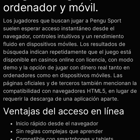
ordenador y móvil.
Los jugadores que buscan jugar a Pengu Sport
suelen esperar acceso instantáneo desde el
navegador, controles intuitivos y un rendimiento
fluido en dispositivos móviles. Los resultados de
búsqueda indican repetidamente que el juego está
disponible en casinos online con licencia, con modo
demo y la opción de jugar con dinero real tanto en
ordenadores como en dispositivos móviles. Las
páginas oficiales y de terceros también mencionan la
compatibilidad con navegadores HTML5, en lugar de
requerir la descarga de una aplicación aparte.
Ventajas del acceso en línea
Inicio rápido desde el navegador
Sin reglas complejas que aprender
Compatible con smartphones y tablets