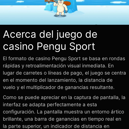
Acerca del juego de
casino Pengu Sport
El formato de casino Pengu Sport se basa en rondas
rápidas y retroalimentación visual inmediata. En
lugar de carretes o líneas de pago, el juego se centra
en el momento del lanzamiento, la distancia de
vuelo y el multiplicador de ganancias resultante.
Como se puede apreciar en la captura de pantalla, la
interfaz se adapta perfectamente a esta
configuración. La pantalla muestra un entorno ártico
brillante, una barra de ganancias en tiempo real en
la parte superior, un indicador de distancia en