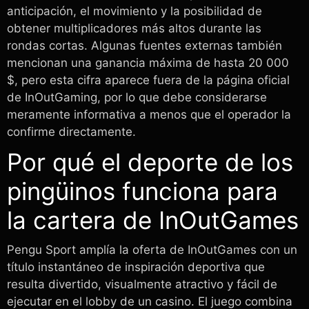
anticipación, el movimiento y la posibilidad de
obtener multiplicadores más altos durante las
rondas cortas. Algunas fuentes externas también
mencionan una ganancia máxima de hasta 20 000
$, pero esta cifra aparece fuera de la página oficial
de InOutGaming, por lo que debe considerarse
meramente informativa a menos que el operador la
confirme directamente.
Por qué el deporte de los
pingüinos funciona para
la cartera de InOutGames
Pengu Sport amplía la oferta de InOutGames con un
título instantáneo de inspiración deportiva que
resulta divertido, visualmente atractivo y fácil de
ejecutar en el lobby de un casino. El juego combina