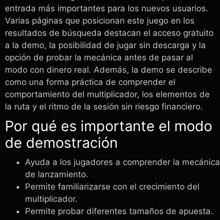
entrada más importantes para los nuevos usuarios.
Varias páginas que posicionan este juego en los
resultados de búsqueda destacan el acceso gratuito
a la demo, la posibilidad de jugar sin descarga y la
opción de probar la mecánica antes de pasar al
modo con dinero real. Además, la demo se describe
como una forma práctica de comprender el
comportamiento del multiplicador, los elementos de
la ruta y el ritmo de la sesión sin riesgo financiero.
Por qué es importante el modo
de demostración
Ayuda a los jugadores a comprender la mecánica
de lanzamiento.
Permite familiarizarse con el crecimiento del
multiplicador.
Permite probar diferentes tamaños de apuesta.