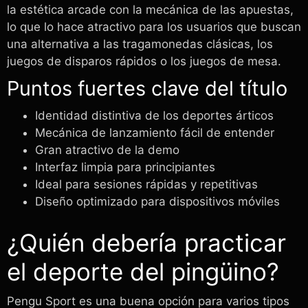
la estética arcade con la mecánica de las apuestas,
lo que lo hace atractivo para los usuarios que buscan
una alternativa a las tragamonedas clásicas, los
juegos de disparos rápidos o los juegos de mesa.
Puntos fuertes clave del título
Identidad distintiva de los deportes árticos
Mecánica de lanzamiento fácil de entender
Gran atractivo de la demo
Interfaz limpia para principiantes
Ideal para sesiones rápidas y repetitivas
Diseño optimizado para dispositivos móviles
¿Quién debería practicar
el deporte del pingüino?
Pengu Sport es una buena opción para varios tipos