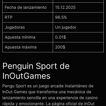
Fecha de lanzamiento
15.12.2025
RTP
96.5%
Jugadoras
Un jugador
Apuesta mínima
0.01$
Apuesta máxima
200$
Penguin Sport de
InOutGames
Pengu Sport es un juego arcade instantáneo de
InOut Games que transforma una mecánica de
lanzamiento sencilla en una experiencia de casino
rápida y emocionante. La página oficial de InOut