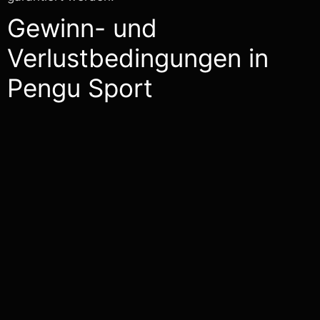
Gewinn- und
Verlustbedingungen in
Pengu Sport