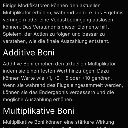
Einige Modifikatoren können den aktuellen
Multiplikator erhöhen, während andere das Ergebnis
verringern oder eine Verlustbedingung auslösen
können. Das Verständnis dieser Elemente hilft
Spielern, der Action zu folgen und besser zu
verstehen, wie die finale Auszahlung entsteht.
Additive Boni
Additive Boni erhöhen den aktuellen Multiplikator,
indem sie einen festen Wert hinzufügen. Dazu
können Werte wie +1, +2, +5 oder +10 gehören.
Wenn sie während des Flugs eingesammelt werden,
können sie das Endergebnis verbessern und die
mögliche Auszahlung erhöhen.
Multiplikative Boni
Multiplikative Boni können eine stärkere Wirkung