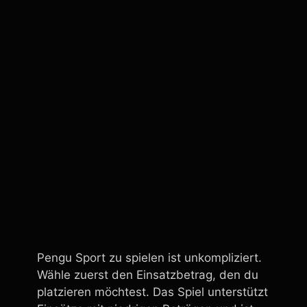
Pengu Sport zu spielen ist unkompliziert.
Wähle zuerst den Einsatzbetrag, den du
platzieren möchtest. Das Spiel unterstützt