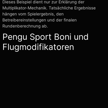
Dieses Beispiel dient nur zur Erklärung der
Multiplikator-Mechanik. Tatsächliche Ergebnisse
hängen vom Spielergebnis, den
Betreibereinstellungen und der finalen
Rundenberechnung ab.
Pengu Sport Boni und
Flugmodifikatoren