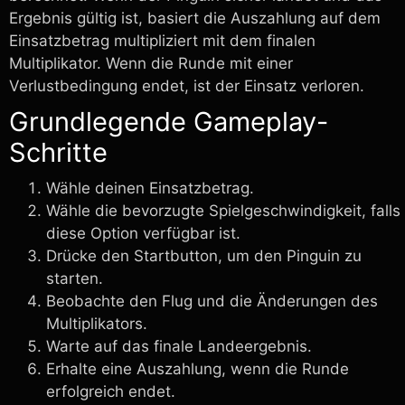
Ergebnis gültig ist, basiert die Auszahlung auf dem
Einsatzbetrag multipliziert mit dem finalen
Multiplikator. Wenn die Runde mit einer
Verlustbedingung endet, ist der Einsatz verloren.
Grundlegende Gameplay-
Schritte
Wähle deinen Einsatzbetrag.
Wähle die bevorzugte Spielgeschwindigkeit, falls
diese Option verfügbar ist.
Drücke den Startbutton, um den Pinguin zu
starten.
Beobachte den Flug und die Änderungen des
Multiplikators.
Warte auf das finale Landeergebnis.
Erhalte eine Auszahlung, wenn die Runde
erfolgreich endet.