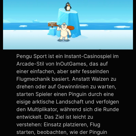
Pengu Sport ist ein Instant-Casinospiel im
Arcade-Stil von InOutGames, das auf
einer einfachen, aber sehr fesselnden
Flugmechanik basiert. Anstatt Walzen zu
drehen oder auf Gewinnlinien zu warten,
starten Spieler einen Pinguin durch eine
eisige arktische Landschaft und verfolgen
den Multiplikator, während sich die Runde
entwickelt. Das Ziel ist leicht zu
verstehen: Einsatz platzieren, Flug
starten, beobachten, wie der Pinguin