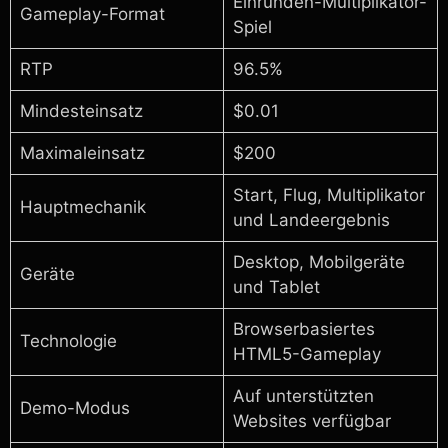
Einrunden-Multiplikator-
Gameplay-Format
Spiel
RTP
96.5%
Mindesteinsatz
$0.01
Maximaleinsatz
$200
Start, Flug, Multiplikator
Hauptmechanik
und Landeergebnis
Desktop, Mobilgeräte
Geräte
und Tablet
Browserbasiertes
Technologie
HTML5-Gameplay
Auf unterstützten
Demo-Modus
Websites verfügbar