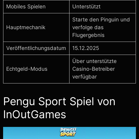
Mobiles Spielen
Unterstützt
Starte den Pinguin und
Hauptmechanik
verfolge das
Flugergebnis
Veröffentlichungsdatum
15.12.2025
Über unterstützte
Echtgeld-Modus
Casino-Betreiber
verfügbar
Pengu Sport Spiel von
InOutGames