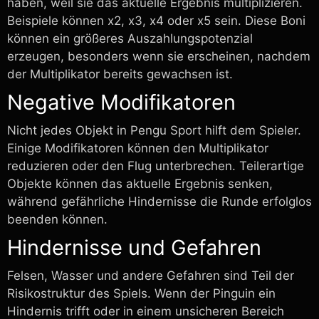
haben, weil sie das aktuelle Ergebnis multiplizieren.
Beispiele können x2, x3, x4 oder x5 sein. Diese Boni
können ein größeres Auszahlungspotenzial
erzeugen, besonders wenn sie erscheinen, nachdem
der Multiplikator bereits gewachsen ist.
Negative Modifikatoren
Nicht jedes Objekt in Pengu Sport hilft dem Spieler.
Einige Modifikatoren können den Multiplikator
reduzieren oder den Flug unterbrechen. Teilerartige
Objekte können das aktuelle Ergebnis senken,
während gefährliche Hindernisse die Runde erfolglos
beenden können.
Hindernisse und Gefahren
Felsen, Wasser und andere Gefahren sind Teil der
Risikostruktur des Spiels. Wenn der Pinguin ein
Hindernis trifft oder in einem unsicheren Bereich