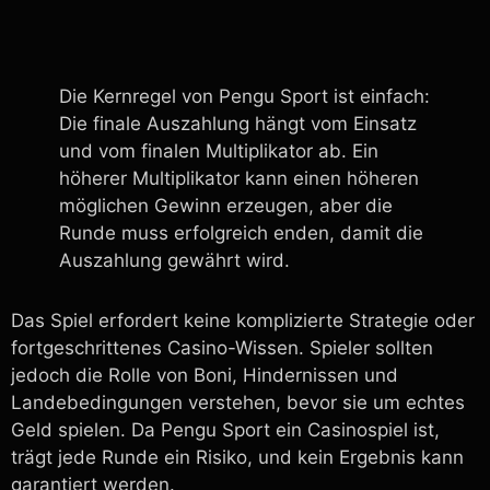
Die Kernregel von Pengu Sport ist einfach:
Die finale Auszahlung hängt vom Einsatz
und vom finalen Multiplikator ab. Ein
höherer Multiplikator kann einen höheren
möglichen Gewinn erzeugen, aber die
Runde muss erfolgreich enden, damit die
Auszahlung gewährt wird.
Das Spiel erfordert keine komplizierte Strategie oder
fortgeschrittenes Casino-Wissen. Spieler sollten
jedoch die Rolle von Boni, Hindernissen und
Landebedingungen verstehen, bevor sie um echtes
Geld spielen. Da Pengu Sport ein Casinospiel ist,
trägt jede Runde ein Risiko, und kein Ergebnis kann
garantiert werden.