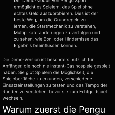
Der Demo-Modus von Pengu Sport
ermöglicht es Spielern, das Spiel ohne
echtes Geld auszuprobieren. Dies ist der
beste Weg, um die Grundregeln zu
lernen, die Startmechanik zu verstehen,
Multiplikatoränderungen zu verfolgen und
zu sehen, wie Boni oder Hindernisse das
Ergebnis beeinflussen können.
Die Demo-Version ist besonders nützlich für
Anfänger, die noch nie Instant-Casinospiele gespielt
haben. Sie gibt Spielern die Möglichkeit, die
Spieloberfläche zu erkunden, verschiedene
Einsatzeinstellungen zu testen und das Tempo der
Runden zu verstehen, bevor sie zum Echtgeldspiel
wechseln.
Warum zuerst die Pengu