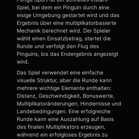
Spiel, bei dem ein Pinguin durch eine
eisige Umgebung gestartet wird und das
Ergebnis über eine multiplikatorbasierte
Mechanik berechnet wird. Der Spieler
wählt einen Einsatzbetrag, startet die
Runde und verfolgt den Flug des
Pinguins, bis das Endergebnis angezeigt
wird.
Das Spiel verwendet eine einfache
visuelle Struktur, aber die Runde kann
mehrere wichtige Elemente enthalten:
Distanz, Geschwindigkeit, Bonuswerte,
Multiplikatoränderungen, Hindernisse und
Landebedingungen. Eine erfolgreiche
Runde kann eine Auszahlung auf Basis
des finalen Multiplikators erzeugen,
während ein erfolgloses Ergebnis zu