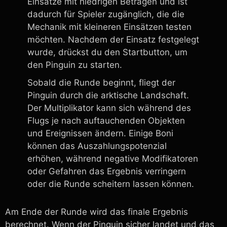
Einsätze mit niedrigen Beträgen und ist
dadurch für Spieler zugänglich, die die
Mechanik mit kleineren Einsätzen testen
möchten. Nachdem der Einsatz festgelegt
wurde, drückst du den Startbutton, um
den Pinguin zu starten.
Sobald die Runde beginnt, fliegt der
Pinguin durch die arktische Landschaft.
Der Multiplikator kann sich während des
Flugs je nach auftauchenden Objekten
und Ereignissen ändern. Einige Boni
können das Auszahlungspotenzial
erhöhen, während negative Modifikatoren
oder Gefahren das Ergebnis verringern
oder die Runde scheitern lassen können.
Am Ende der Runde wird das finale Ergebnis
berechnet. Wenn der Pinguin sicher landet und das